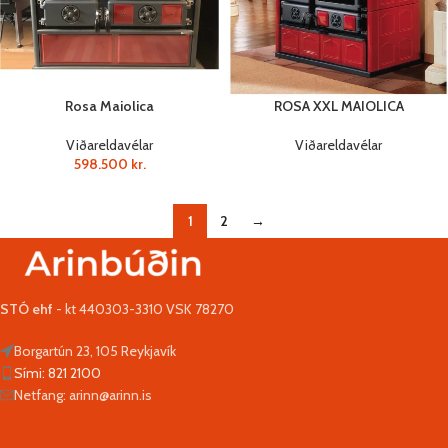
Rosa Maiolica
ROSA XXL MAIOLICA
Viðareldavélar
Viðareldavélar
598.500
kr.
1
2
→
STÓ ehf
- kt 440303-3310 VSK 78270
Borgartún 23, 105 Reykjavík
Sími: 821 2100
Netfang: arinn@arinn.is