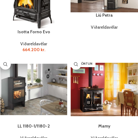
Liú Petra
Viðareldavélar
Isotta Forno Evo
Viðareldavélar
664.200
kr.
SÉRPÖNTUN
LL 1180-1/1180-2
Mamy