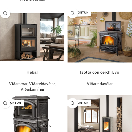
SÉRPÖNTUN
Hebar
Isotta con cerchi Evo
Viðararnar
,
Viðareldavélar
,
Viðareldavélar
Viðarkamínur
SÉRPÖNTUN
SÉRPÖNTUN