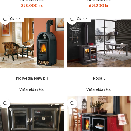
Viðareldavélar
Viðareldavélar
378.000
kr.
691.200
kr.
SÉRPÖNTUN
SÉRPÖNTUN
Norvegia New BII
Rosa L
Viðareldavélar
Viðareldavélar