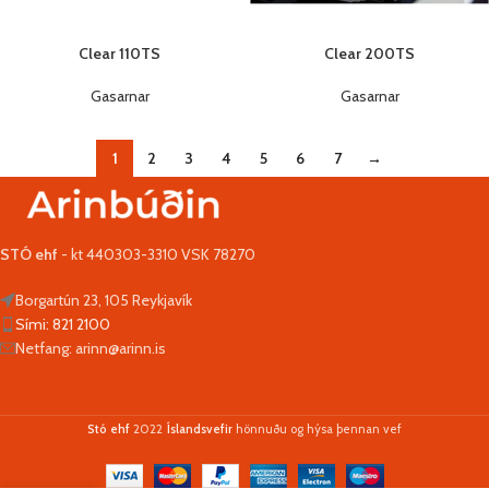
Clear 110TS
Clear 200TS
Gasarnar
Gasarnar
1
2
3
4
5
6
7
→
STÓ ehf
- kt 440303-3310 VSK 78270
Borgartún 23, 105 Reykjavík
Sími: 821 2100
Netfang: arinn@arinn.is
Stó ehf
2022
Íslandsvefir
hönnuðu og hýsa þennan vef