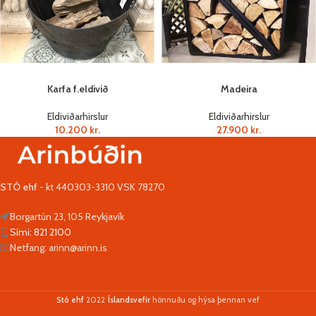
Karfa f.eldivið
Madeira
Eldiviðarhirslur
Eldiviðarhirslur
10.200
kr.
27.900
kr.
STÓ ehf
- kt 440303-3310 VSK 78270
Borgartún 23, 105 Reykjavík
Sími: 821 2100
Netfang: arinn@arinn.is
Stó ehf
2022
Íslandsvefir
hönnuðu og hýsa þennan vef