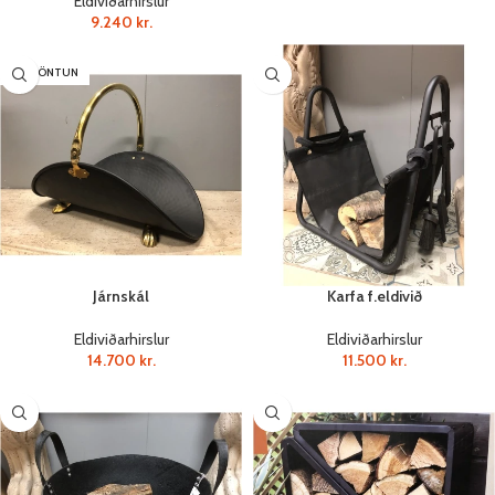
Eldiviðarhirslur
9.240
kr.
SÉRPÖNTUN
Járnskál
Karfa f.eldivið
Eldiviðarhirslur
Eldiviðarhirslur
14.700
kr.
11.500
kr.