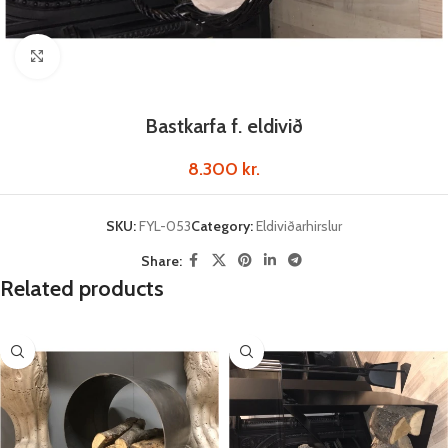
Click to enlarge
Bastkarfa f. eldivið
8.300
kr.
SKU:
FYL-053
Category:
Eldiviðarhirslur
Share:
Related products