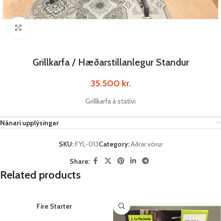
Click to enlarge
Grillkarfa / Hæðarstillanlegur Standur
35.500
kr.
Grillkarfa á statívi
Nánari upplýsingar
SKU:
FYL-013
Category:
Aðrar vörur
Share:
Related products
Fire Starter