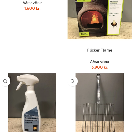
Aðrar vörur
1.600
kr.
Flicker Flame
Aðrar vörur
6.900
kr.