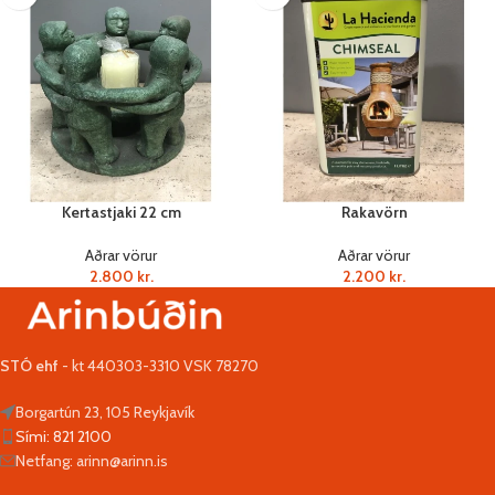
Kertastjaki 22 cm
Rakavörn
Aðrar vörur
Aðrar vörur
2.800
kr.
2.200
kr.
STÓ ehf
- kt 440303-3310 VSK 78270
Borgartún 23, 105 Reykjavík
Sími: 821 2100
Netfang: arinn@arinn.is