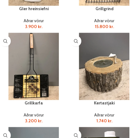
Gler hreinsiefni
Grillgrind
Aðrar vörur
Aðrar vörur
3.900
kr.
15.800
kr.
Grillkarfa
Kertastjaki
Aðrar vörur
Aðrar vörur
3.200
kr.
1.740
kr.