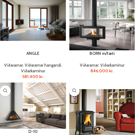
ANGLE
BORN m/fæti
Viðararnar
,
Viðararnar hangandi
,
Viðararnar
,
Viðarkamínur
Viðarkamínur
846.000
kr.
581.400
kr.
D-10