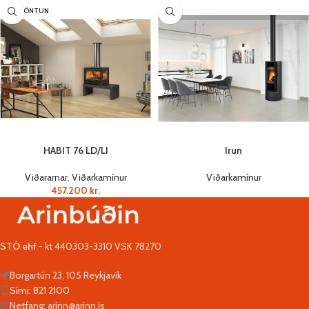
SÉRPÖNTUN
HABIT 76 LD/LI
Irun
Viðararnar
,
Viðarkamínur
Viðarkamínur
457.200
kr.
STÓ ehf
- kt 440303-3310 VSK 78270
Borgartún 23, 105 Reykjavík
Sími: 821 2100
Netfang: arinn@arinn.is