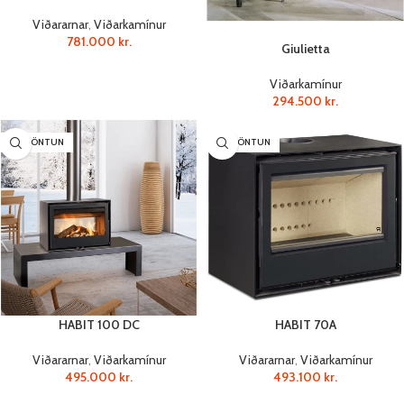
Viðararnar
,
Viðarkamínur
781.000
kr.
Giulietta
Viðarkamínur
294.500
kr.
SÉRPÖNTUN
SÉRPÖNTUN
HABIT 100 DC
HABIT 70A
Viðararnar
,
Viðarkamínur
Viðararnar
,
Viðarkamínur
495.000
kr.
493.100
kr.