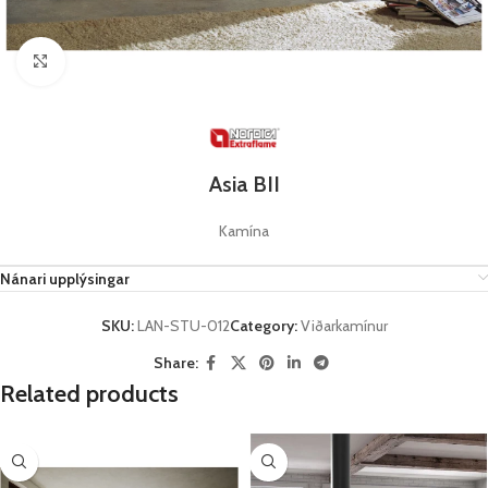
Click to enlarge
Asia BII
Kamína
Nánari upplýsingar
SKU:
LAN-STU-012
Category:
Viðarkamínur
Share:
Related products